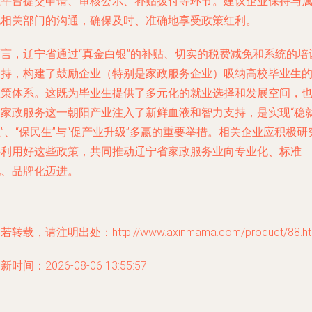
上平台提交申请、审核公示、补贴拨付等环节。建议企业保持与
地相关部门的沟通，确保及时、准确地享受政策红利。
而言
，辽宁省通过“真金白银”的补贴、切实的税费减免和系统的培
支持，构建了鼓励企业（特别是家政服务企业）吸纳高校毕业生
政策体系。这既为毕业生提供了多元化的就业选择和发展空间，
为家政服务这一朝阳产业注入了新鲜血液和智力支持，是实现“稳
”、“保民生”与“促产业升级”多赢的重要举措。相关企业应积极研
并利用好这些政策，共同推动辽宁省家政服务业向专业化、标准
化、品牌化迈进。
若转载，请注明出处：http://www.axinmama.com/product/88.ht
新时间：2026-08-06 13:55:57