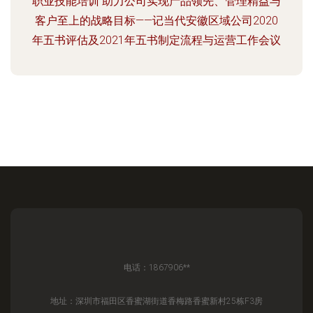
职业技能培训 助力公司实现产品领先、管理精益与
客户至上的战略目标——记当代安徽区域公司2020
年五书评估及2021年五书制定流程与运营工作会议
电话：1867906**
地址：深圳市福田区香蜜湖街道香梅路香蜜新村25栋F3房